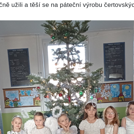
ě užili a těší se na páteční výrobu čertovskýc