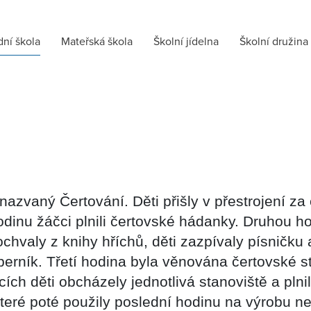
dní škola
Mateřská škola
Školní jídelna
Školní družina
nazvaný Čertování. Děti přišly v přestrojení za 
odinu žáčci plnili čertovské hádanky. Druhou hod
pochvaly z knihy hříchů, děti zazpívaly písničku
erník. Třetí hodina byla věnována čertovské s
icích děti obcházely jednotlivá stanoviště a pln
které poté použily poslední hodinu na výrobu n