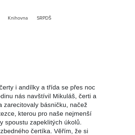
Knihovna
SRPDŠ
čerty i andílky a třída se přes noc
inu nás navštívil Mikuláš, čerti a
 a zarecitovaly básničku, načež
tezce, kterou pro naše nejmenší
ily spoustu zapeklitých úkolů.
ezbedného čertíka. Věřím, že si