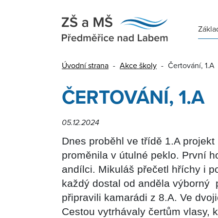
Zákla
Úvodní strana
-
Akce školy
-
Čertování, 1.A
ČERTOVÁNÍ, 1.A
05.12.2024
Dnes proběhl ve třídě 1.A projekt 
proměnila v útulné peklo. První h
andílci. Mikuláš přečetl hříchy i 
každý dostal od anděla výborný p
připravili kamarádi z 8.A. Ve dvoj
Cestou vytrhávaly čertům vlasy, 