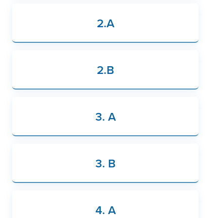
2.A
2.B
3. A
3. B
4. A