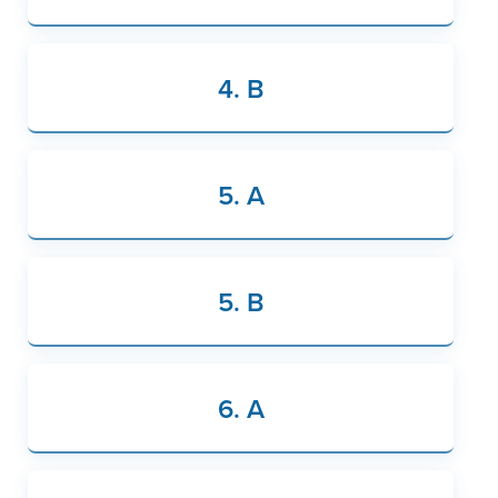
4. B
5. A
5. B
6. A