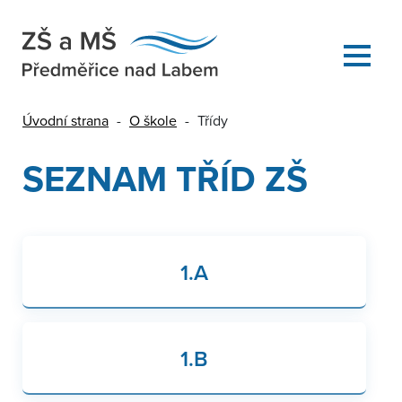
Úvodní strana
-
O škole
-
Třídy
SEZNAM TŘÍD ZŠ
1.A
1.B