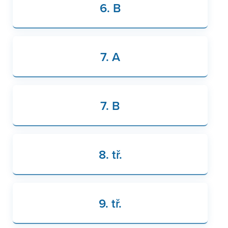
6. B
7. A
7. B
8. tř.
9. tř.