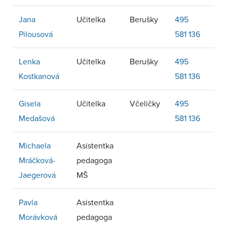
Jana
Učitelka
Berušky
495
Pilousová
581 136
Lenka
Učitelka
Berušky
495
Kostkanová
581 136
Gisela
Učitelka
Včeličky
495
Medašová
581 136
Michaela
Asistentka
Mráčková-
pedagoga
Jaegerová
MŠ
Pavla
Asistentka
Morávková
pedagoga