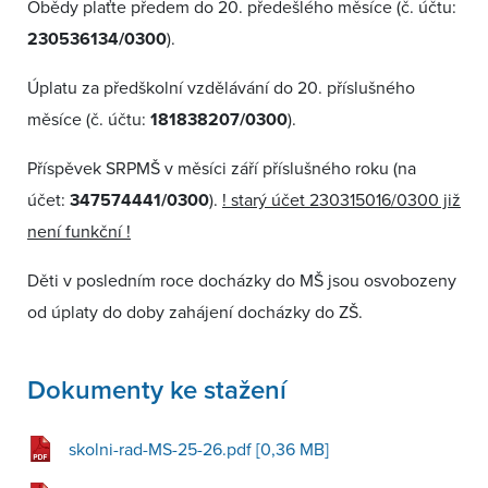
Obědy plaťte předem do 20. předešlého měsíce (č. účtu:
230536134/0300
).
Úplatu za předškolní vzdělávání do 20. příslušného
měsíce (č. účtu:
181838207/0300
).
Příspěvek SRPMŠ v měsíci září příslušného roku (na
účet:
347574441/0300
).
! starý účet 230315016/0300 již
není funkční !
Děti v posledním roce docházky do MŠ jsou osvobozeny
od úplaty do doby zahájení docházky do ZŠ.
Dokumenty ke stažení
skolni-rad-MS-25-26.pdf [0,36 MB]