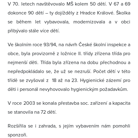
V 70. letech navštěvovalo MŠ kolem 50 dětí. V 67 a 69
dokonce 90 dětí – ty dojížděly z Hradce Králové. Školka
se během let vybavovala, modernizovala a v obci
přibývalo stále více dětí.
Ve školním roce 93/94, na návrh České školní inspekce a
obce, byla provizorně z ložnice II. třídy zřízena třída pro
nejmenší děti. Třída byla zřízena na dobu přechodnou a
nepředpokládalo se, že už se nezruší. Počet dětí v této
třídě se zvyšoval z 18 až na 23. Hygienické zázemí pro
děti i personál nevyhovovalo hygienickým požadavkům.
V roce 2003 se konala přestavba soc. zařízení a kapacita
se stanovila na 72 dětí.
Rozšířila se i zahrada, s jejím vybavením nám pomohli
sponzoři.