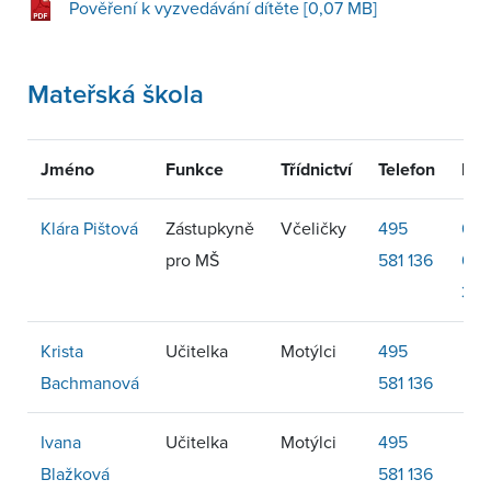
Pověření k vyzvedávání dítěte [0,07 MB]
Mateřská škola
Jméno
Funkce
Třídnictví
Telefon
Mob
Klára Pištová
Zástupkyně
Včeličky
495
60
pro MŠ
581 136
001
322
Krista
Učitelka
Motýlci
495
Bachmanová
581 136
Ivana
Učitelka
Motýlci
495
Blažková
581 136