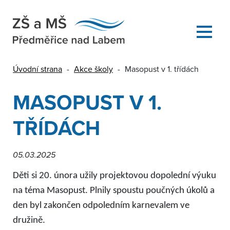
Úvodní strana
-
Akce školy
-
Masopust v 1. třídách
MASOPUST V 1.
TŘÍDÁCH
05.03.2025
Děti si 20. února užily projektovou dopolední výuku
na téma Masopust. Plnily spoustu poučných úkolů a
den byl zakončen odpoledním karnevalem ve
družině.