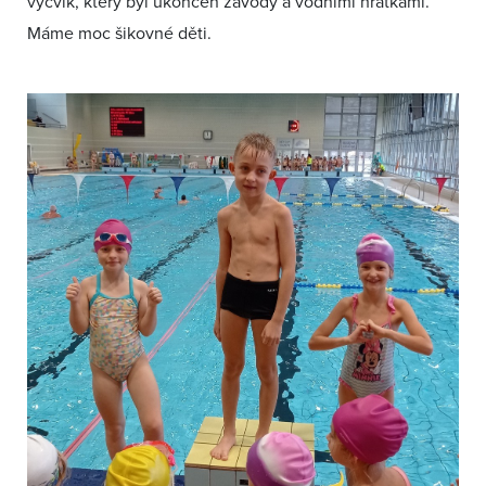
výcvik, který byl ukončen závody a vodními hrátkami.
Máme moc šikovné děti.