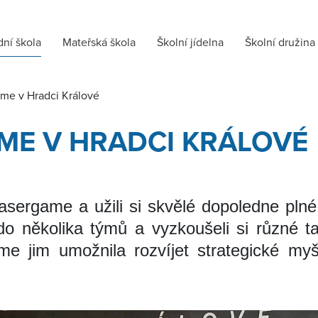
dní škola
Mateřská škola
Školní jídelna
Školní družina
ame v Hradci Králové
ME V HRADCI KRÁLOVÉ
 lasergame a užili si skvělé dopoledne pl
do několika týmů a vyzkoušeli si různé ta
e jim umožnila rozvíjet strategické myšl