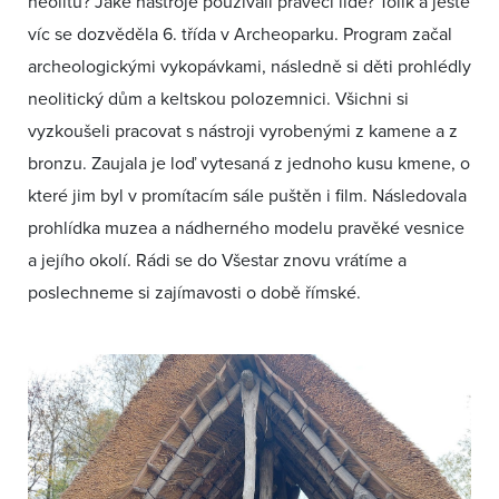
neolitu? Jaké nástroje používali pravěcí lidé? Tolik a ještě
víc se dozvěděla 6. třída v Archeoparku. Program začal
archeologickými vykopávkami, následně si děti prohlédly
neolitický dům a keltskou polozemnici. Všichni si
vyzkoušeli pracovat s nástroji vyrobenými z kamene a z
bronzu. Zaujala je loď vytesaná z jednoho kusu kmene, o
které jim byl v promítacím sále puštěn i film. Následovala
prohlídka muzea a nádherného modelu pravěké vesnice
a jejího okolí. Rádi se do Všestar znovu vrátíme a
poslechneme si zajímavosti o době římské.