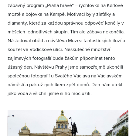
zábavný program „Praha hravě“ – rychlovka na Karlově
mostě a bojovka na Kampě. Motivací byly zlaťáky a
diamanty, které za každou správnou odpověď končily v
měšcích jednotlivých skupin. Tím ale zábava nekončila.
Následoval oběd a návštěva Muzea fantastických iluzí a
kouzel ve Vodičkově ulici. Neskutečné množství
zajímavých fotografií bude žákům připomínat tento
úžasný den. Návštěvu Prahy jsme samozřejmě ukončili
společnou fotografií u Svatého Václava na Václavském
náměstí a pak už rychlíkem zpět domů. Den nám utekl
jako voda a všichni jsme si ho moc užili.