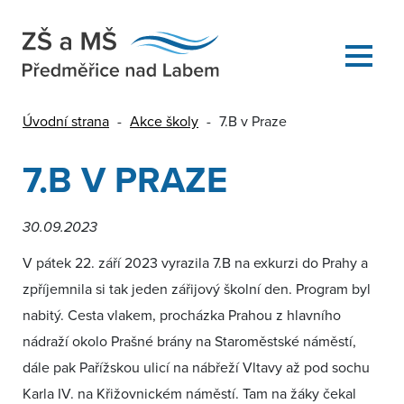
Úvodní strana
-
Akce školy
-
7.B v Praze
7.B V PRAZE
30.09.2023
V pátek 22. září 2023 vyrazila 7.B na exkurzi do Prahy a
zpříjemnila si tak jeden zářijový školní den. Program byl
nabitý. Cesta vlakem, procházka Prahou z hlavního
nádraží okolo Prašné brány na Staroměstské náměstí,
dále pak Pařížskou ulicí na nábřeží Vltavy až pod sochu
Karla IV. na Křižovnickém náměstí. Tam na žáky čekal