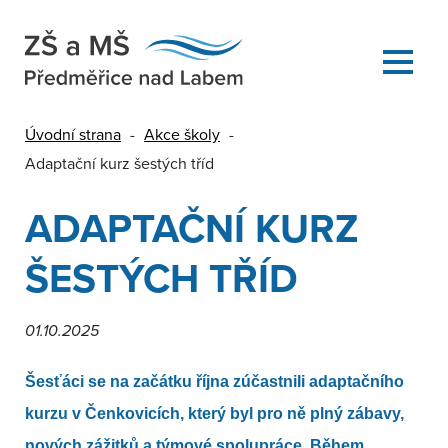
Úvodní strana
-
Akce školy
-
Adaptační kurz šestých tříd
ADAPTAČNÍ KURZ
ŠESTÝCH TŘÍD
01.10.2025
Šesťáci se na začátku října zúčastnili adaptačního
kurzu v Čenkovicích, který byl pro ně plný zábavy,
nových zážitků a týmové spolupráce. Během