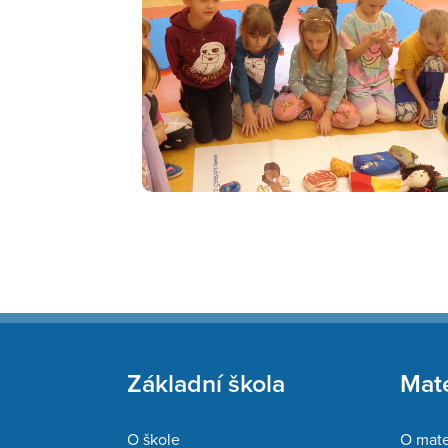
Základní škola
Mate
O škole
O mate