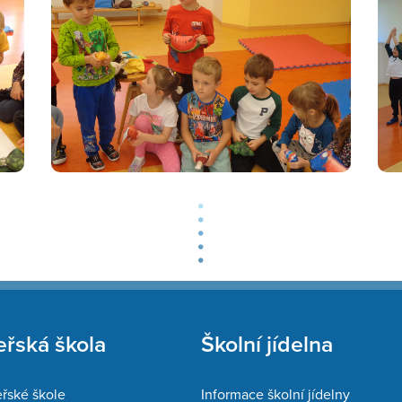
řská škola
Školní jídelna
řské škole
Informace školní jídelny