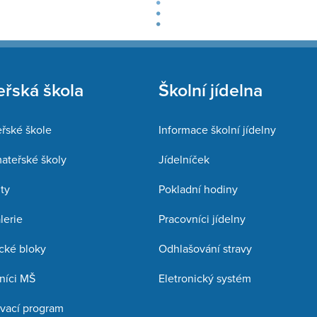
řská škola
Školní jídelna
řské škole
Informace školní jídelny
mateřské školy
Jídelníček
ty
Pokladní hodiny
lerie
Pracovníci jídelny
cké bloky
Odhlašování stravy
níci MŠ
Eletronický systém
vací program