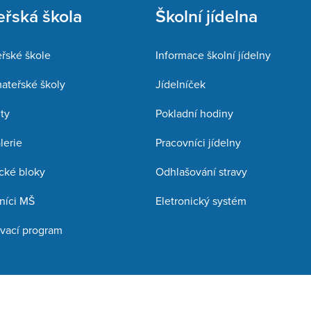
řská škola
Školní jídelna
řské škole
Informace školní jídelny
mateřské školy
Jídelníček
ty
Pokladní hodiny
lerie
Pracovníci jídelny
cké bloky
Odhlašování stravy
níci MŠ
Eletronický systém
vací program