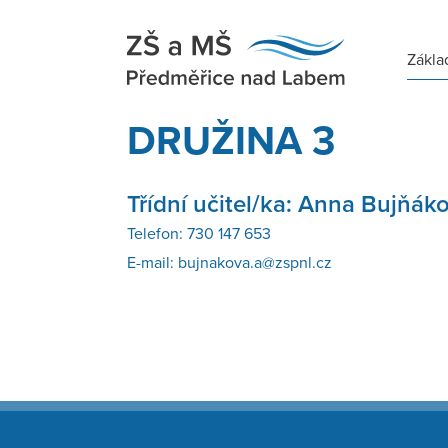
Zákla
DRUŽINA 3
Třídní učitel/ka:
Anna Bujňák
Telefon:
730 147 653
E-mail:
bujnakova.a@zspnl.cz