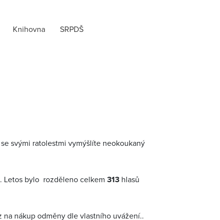
Knihovna
SRPDŠ
teří se svými ratolestmi vymýšlíte neokoukaný
iče. Letos bylo rozděleno celkem
313
hlasů
az na nákup odměny dle vlastního uvážení..