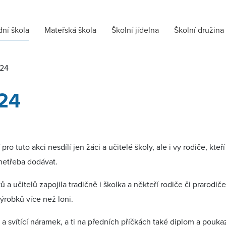
dní škola
Mateřská škola
Školní jídelna
Školní družina
024
24
 pro tuto akci nesdílí jen žáci a učitelé školy, ale i vy rodiče, k
 netřeba dodávat.
 a učitelů zapojila tradičně i školka a někteří rodiče či prarod
výrobků více než loni.
a svítící náramek, a ti na předních příčkách také diplom a pouk