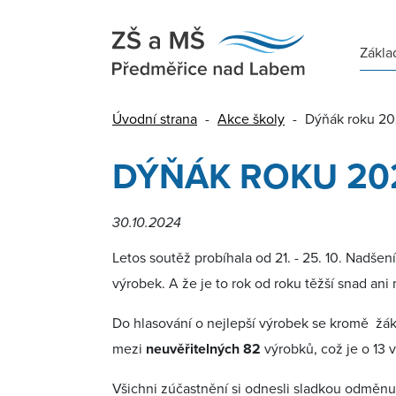
Zákla
Úvodní strana
-
Akce školy
-
Dýňák roku 2
DÝŇÁK ROKU 20
30.10.2024
Letos soutěž probíhala od 21. - 25. 10. Nadšení
výrobek. A že je to rok od roku těžší snad ani
Do hlasování o nejlepší výrobek se kromě žáků
mezi
neuvěřitelných 82
výrobků, což je o 13 
Všichni zúčastnění si odnesli sladkou odměnu 