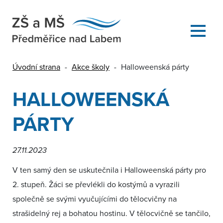
Úvodní strana
-
Akce školy
-
Halloweenská párty
HALLOWEENSKÁ
PÁRTY
27.11.2023
V ten samý den se uskutečnila i Halloweenská párty pro
2. stupeň. Žáci se převlékli do kostýmů a vyrazili
společně se svými vyučujícími do tělocvičny na
strašidelný rej a bohatou hostinu. V tělocvičně se tančilo,