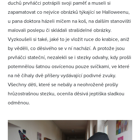
duchů prvňáčci potrápili svoji paměť a museli si
zapamatovat co nejvíce obrázků týkající se Halloweenu,
u pana doktora házeli míčem na koš, na dalším stanovišti
malovali poslepu či skládali strašidelné obrázky.
Vyzkoušeli si také, jaké to je vložit ruce do krabice, aniž
by věděli, co děsivého se v ní nachází. A protože jsou
prvňáčci stateční, nezalekli se i stezky odvahy, kdy prošli
potemnělou šatnou osvícenou pouze svíčkami, ve které
na ně číhaly dvě příšery vydávající podivné zvuky.
Všechny děti, které se nebály a neohroženě prošly
hrůzostrašnou stezku, ocenila děsivá jeptiška sladkou
odměnou.