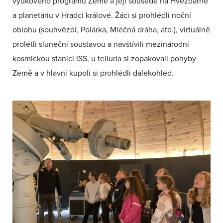
výukového programu Země a její sousedé na Hvězdárně
a planetáriu v Hradci králové. Žáci si prohlédli noční
oblohu (souhvězdí, Polárka, Mléčná dráha, atd.), virtuálně
prolétli sluneční soustavou a navštívili mezinárodní
kosmickou stanici ISS, u telluria si zopakovali pohyby
Země a v hlavní kupoli si prohlédli dalekohled.