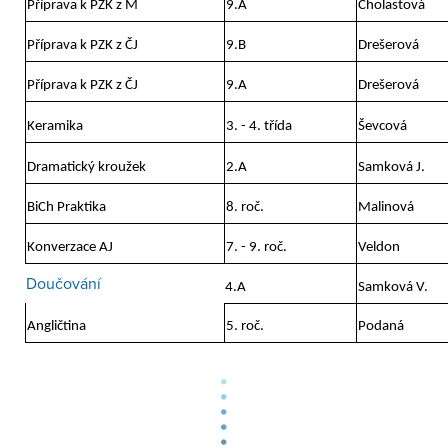
Příprava k PZK z M
9.A
Cholastová
Příprava k PZK z ČJ
9.B
Drešerová
Příprava k PZK z ČJ
9.A
Drešerová
Keramika
3. - 4. třída
Ševcová
Dramatický kroužek
2.A
Samková J.
BiCh Praktika
8. roč.
Malinová
Konverzace AJ
7. - 9. roč.
Veldon
Doučování
4.A
Samková V.
Angličtina
5. roč.
Podaná