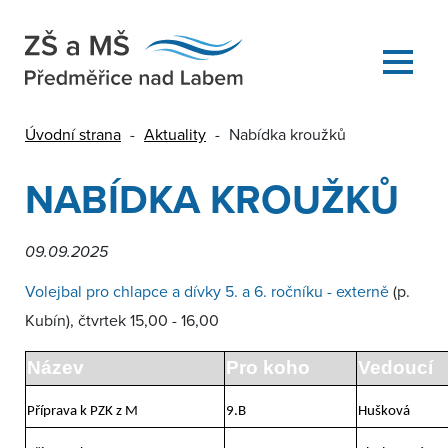
Úvodní strana
-
Aktuality
-
Nabídka kroužků
NABÍDKA KROUŽKŮ
09.09.2025
Volejbal pro chlapce a dívky 5. a 6. ročníku - externě
(p.
Kubín), čtvrtek 15,00 - 16,00
Název
Pro koho
Vedoucí
Příprava k PZK z M
9.B
Hušková