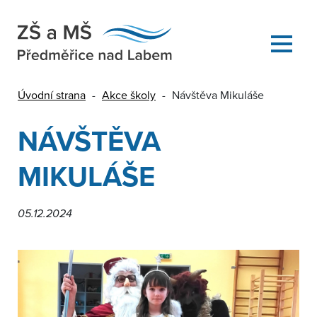
Úvodní strana
-
Akce školy
-
Návštěva Mikuláše
NÁVŠTĚVA
MIKULÁŠE
05.12.2024