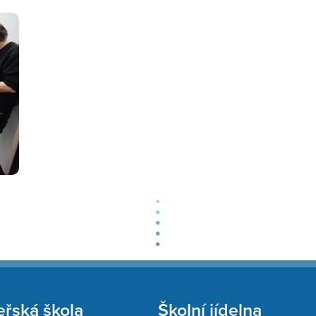
řská škola
Školní jídelna