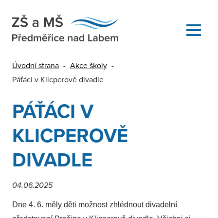
Úvodní strana
-
Akce školy
-
Páťáci v Klicperově divadle
PÁŤÁCI V
KLICPEROVĚ
DIVADLE
04.06.2025
Dne 4. 6. měly děti možnost zhlédnout divadelní