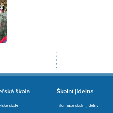
řská škola
Školní jídelna
řské škole
Informace školní jídelny