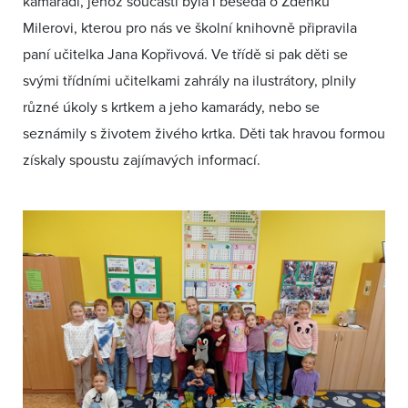
kamarádi, jehož součástí byla i beseda o Zdeňku
Milerovi, kterou pro nás ve školní knihovně připravila
paní učitelka Jana Kopřivová. Ve třídě si pak děti se
svými třídními učitelkami zahrály na ilustrátory, plnily
různé úkoly s krtkem a jeho kamarády, nebo se
seznámily s životem živého krtka. Děti tak hravou formou
získaly spoustu zajímavých informací.