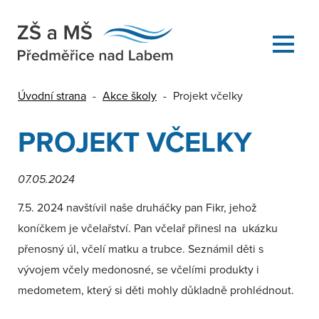
Úvodní strana
-
Akce školy
-
Projekt včelky
PROJEKT VČELKY
07.05.2024
7.5. 2024 navštívil naše druháčky pan Fikr, jehož
koníčkem je včelařství. Pan včelař přinesl na ukázku
přenosný úl, včelí matku a trubce. Seznámil děti s
vývojem včely medonosné, se včelími produkty i
medometem, který si děti mohly důkladně prohlédnout.