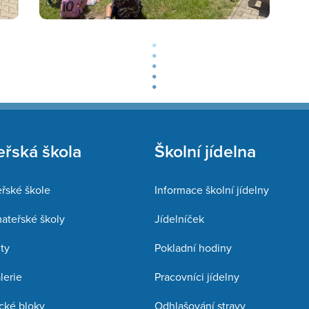
řská škola
Školní jídelna
řské škole
Informace školní jídelny
mateřské školy
Jídelníček
ty
Pokladní hodiny
lerie
Pracovníci jídelny
cké bloky
Odhlašování stravy