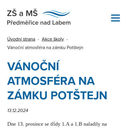
Úvodní strana
-
Akce školy
-
Vánoční atmosféra na zámku Potštejn
VÁNOČNÍ
ATMOSFÉRA NA
ZÁMKU POTŠTEJN
13.12.2024
Dne 13. prosince se třídy 1.A a 1.B naladily na