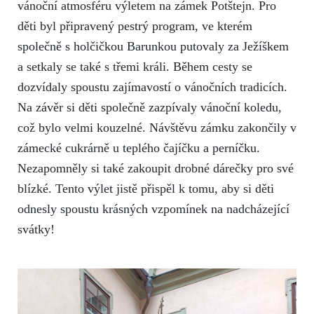
vánoční atmosféru výletem na zámek Potštejn. Pro
děti byl připravený pestrý program, ve kterém
společně s holčičkou Barunkou putovaly za Ježíškem
a setkaly se také s třemi králi. Během cesty se
dozvídaly spoustu zajímavostí o vánočních tradicích.
Na závěr si děti společně zazpívaly vánoční koledu,
což bylo velmi kouzelné. Návštěvu zámku zakončily v
zámecké cukrárně u teplého čajíčku a perníčku.
Nezapomněly si také zakoupit drobné dárečky pro své
blízké. Tento výlet jistě přispěl k tomu, aby si děti
odnesly spoustu krásných vzpomínek na nadcházející
svátky!