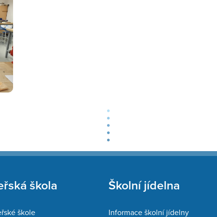
řská škola
Školní jídelna
řské škole
Informace školní jídelny