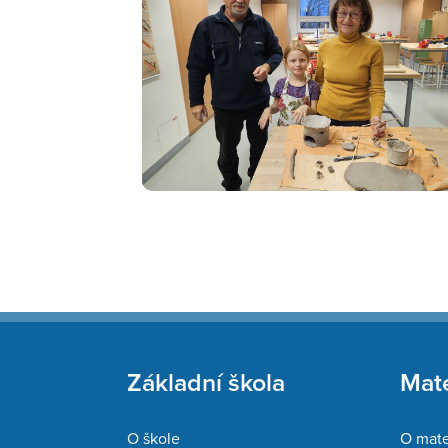
Základní škola
Mate
O škole
O mate