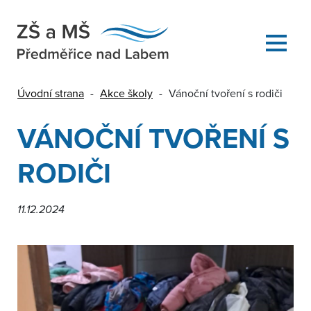
Úvodní strana
-
Akce školy
-
Vánoční tvoření s rodiči
VÁNOČNÍ TVOŘENÍ S
RODIČI
11.12.2024