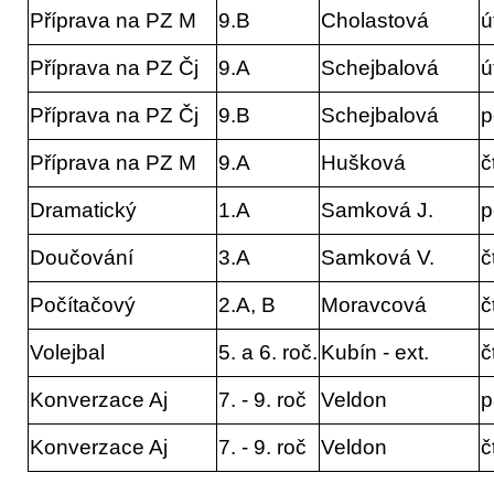
Příprava na PZ M
9.B
Cholastová
ú
Příprava na PZ Čj
9.A
Schejbalová
ú
Příprava na PZ Čj
9.B
Schejbalová
p
Příprava na PZ M
9.A
Hušková
č
Dramatický
1.A
Samková J.
p
Doučování
3.A
Samková V.
č
Počítačový
2.A, B
Moravcová
č
Volejbal
5. a 6. roč.
Kubín - ext.
č
Konverzace Aj
7. - 9. roč
Veldon
p
Konverzace Aj
7. - 9. roč
Veldon
č