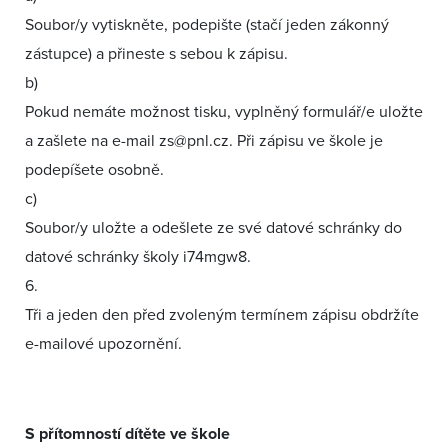
Soubor/y vytiskněte, podepište (stačí jeden zákonný
zástupce) a přineste s sebou k zápisu.
b)
Pokud nemáte možnost tisku, vyplněný formulář/e uložte
a zašlete na e-mail
zs@pnl.cz
. Při zápisu ve škole je
podepíšete osobně.
c)
Soubor/y uložte a odešlete ze své datové schránky do
datové schránky školy i74mgw8.
6.
Tři a jeden den před zvoleným termínem zápisu obdržíte
e-mailové upozornění.
S přítomností dítěte ve škole