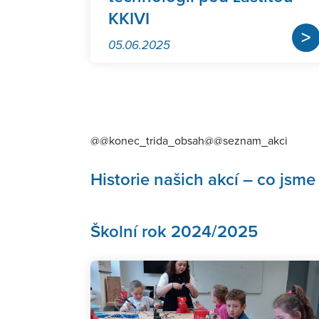
KKIVI
>
05.06.2025
@@konec_trida_obsah@@seznam_akci
Historie našich akcí – co jsme 
Školní rok 2024/2025