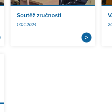
Soutěž zručnosti
V
17.04.2024
20
>