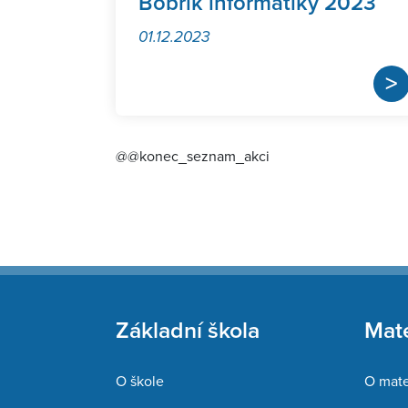
Bobřík informatiky 2023
01.12.2023
>
@@konec_seznam_akci
Základní škola
Mate
O škole
O mate