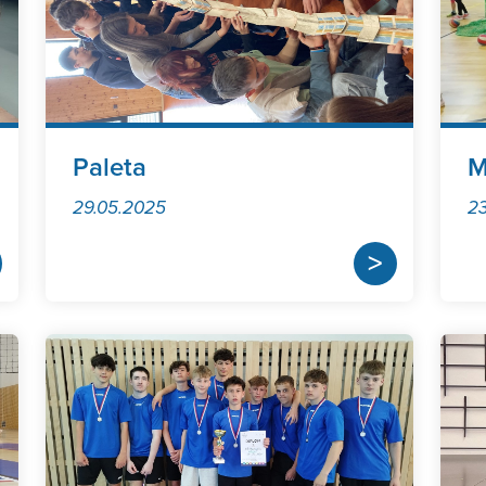
Paleta
M
29.05.2025
23
>