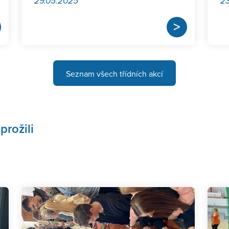
29.05.2025
23
>
Seznam všech třídních akcí
prožili