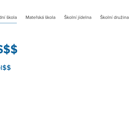
dní škola
Mateřská škola
Školní jídelna
Školní družina
S$$
el$$