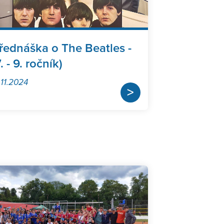
řednáška o The Beatles -
7. - 9. ročník)
.11.2024
>