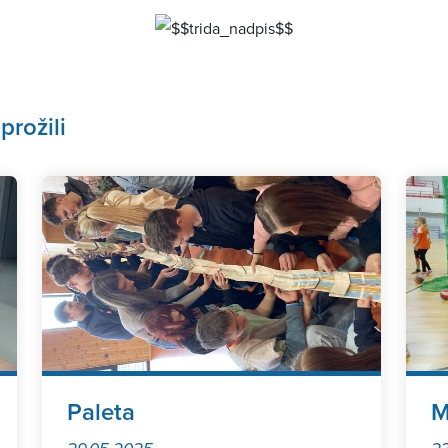
prožili
Paleta
M