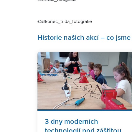
@@konec_trida_fotografie
Historie našich akcí – co jsme 
3 dny moderních
technologií pod záštitou