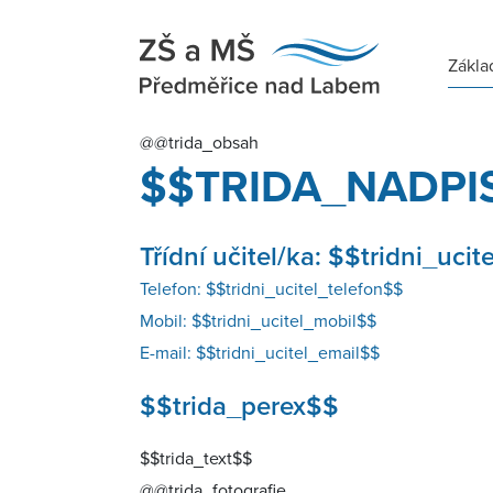
Zákla
@@trida_obsah
$$TRIDA_NADPI
Třídní učitel/ka:
$$tridni_ucit
Telefon:
$$tridni_ucitel_telefon$$
Mobil:
$$tridni_ucitel_mobil$$
E-mail:
$$tridni_ucitel_email$$
$$trida_perex$$
$$trida_text$$
@@trida_fotografie