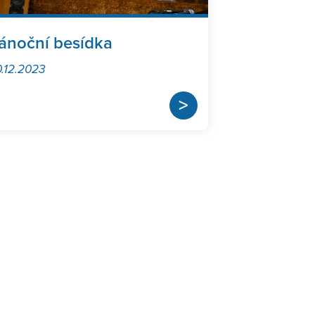
ánoční besídka
.12.2023
>