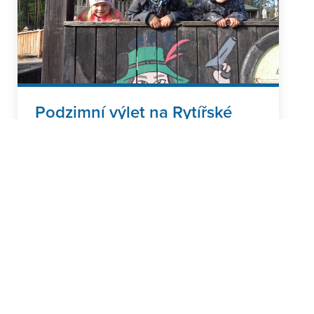
Podzimní výlet na Rytířské
hradiště - Motýlci a Včeličky
>
29.09.2025