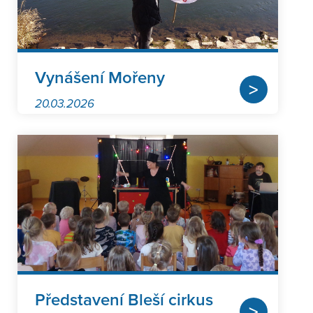
Vynášení Mořeny
>
20.03.2026
Představení Bleší cirkus
>