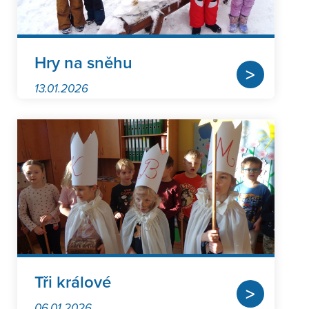
Hry na sněhu
>
13.01.2026
Tři králové
>
06.01.2026