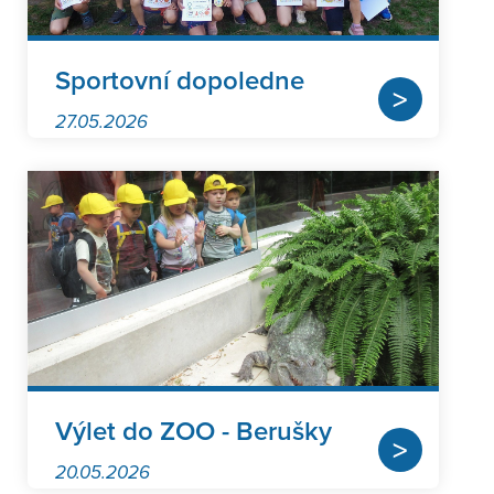
Sportovní dopoledne
>
27.05.2026
Výlet do ZOO - Berušky
>
20.05.2026