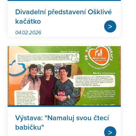
Divadelní představení Ošklivé
kačátko
>
04.02.2026
Výstava: "Namaluj svou čtecí
babičku"
>